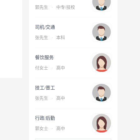
郭先生
·
中专/技校
司机/交通
张先生
·
本科
餐饮服务
付女士
·
高中
技工/普工
张先生
·
高中
行政/后勤
郭女士
·
高中